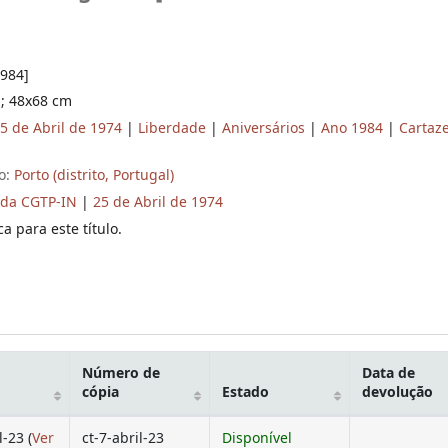
[1984]
. ; 48x68 cm
5 de Abril de 1974
|
Liberdade
|
Aniversários
|
Ano 1984
|
Cartaz
o:
Porto (distrito, Portugal)
 da CGTP-IN
|
25 de Abril de 1974
a para este título.
Número de
Data de
cópia
Estado
devolução
l-23 (
Ver
ct-7-abril-23
Disponível