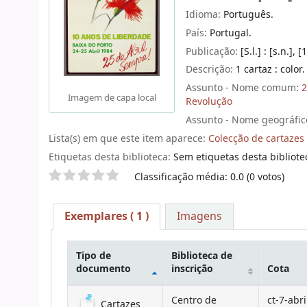
Idioma:
Português.
País:
Portugal.
Publicação:
[S.l.] : [s.n.], 
Descrição:
1 cartaz : color
Assunto - Nome comum:
2
Imagem de capa local
Revolução
Assunto - Nome geográfic
Lista(s) em que este item aparece:
Colecção de cartazes
Etiquetas desta biblioteca:
Sem etiquetas desta bibliotec
Pontuação
Classificação média: 0.0 (0 votos)
Exemplares
( 1 )
Imagens
Tipo de
Biblioteca de
documento
inscrição
Cota
Exemplares
Centro de
ct-7-abri
Cartazes