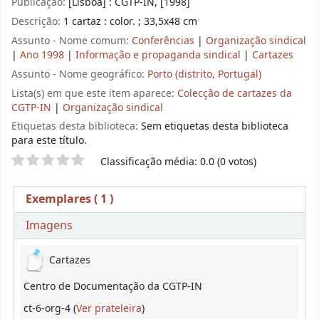
Publicação:
[Lisboa] : CGTP-IN, [1998]
Descrição:
1 cartaz : color. ; 33,5x48 cm
Assunto - Nome comum:
Conferências
|
Organização sindical
|
Ano 1998
|
Informação e propaganda sindical
|
Cartazes
Assunto - Nome geográfico:
Porto (distrito, Portugal)
Lista(s) em que este item aparece:
Colecção de cartazes da
CGTP-IN
|
Organização sindical
Etiquetas desta biblioteca:
Sem etiquetas desta biblioteca
para este título.
Pontuação
Classificação média: 0.0 (0 votos)
Exemplares
( 1 )
Imagens
Exemplares
Cartazes
Centro de Documentação da CGTP-IN
(Abre abaixo)
ct-6-org-4 (
Ver prateleira
)