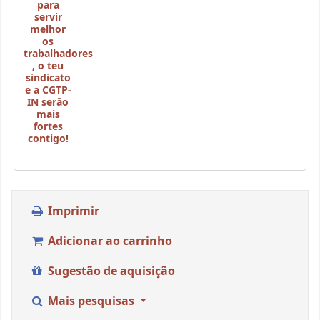
para
servir
melhor
os
trabalhadores
,
o teu
sindicato
e a CGTP-
IN serão
mais
fortes
contigo!
Imprimir
Adicionar ao carrinho
Sugestão de aquisição
Mais pesquisas