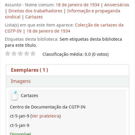
Assunto - Nome comum:
18 de Janeiro de 1934
|
Aniversários
|
Direitos dos trabalhadores
|
Informação e propaganda
sindical
|
Cartazes
Lista(s) em que este item aparece:
Colecção de cartazes da
CGTP-IN
|
18 de Janeiro de 1934
Etiquetas desta biblioteca:
Sem etiquetas desta biblioteca
para este título.
Pontuação
Classificação média: 0.0 (0 votos)
Exemplares
( 1 )
Imagens
Exemplares
Cartazes
Centro de Documentação da CGTP-IN
(Abre abaixo)
ct-5-jan-9 (
Ver prateleira
)
ct-5-jan-9
Disponível