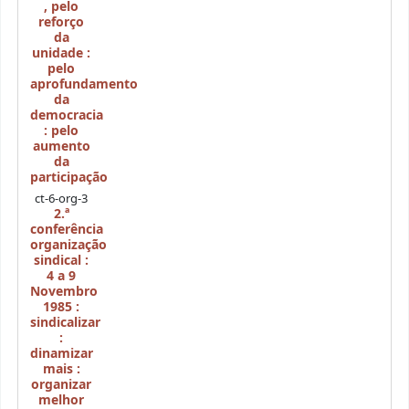
,
pelo
reforço
da
unidade :
pelo
aprofundamento
da
democracia
: pelo
aumento
da
participação
ct-6-org-3
2.ª
conferência
organização
sindical :
4 a 9
Novembro
1985 :
sindicalizar
:
dinamizar
mais :
organizar
melhor