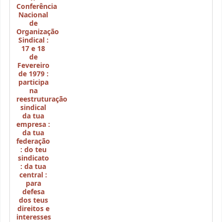
Conferência
Nacional
de
Organização
Sindical :
17 e 18
de
Fevereiro
de 1979 :
participa
na
reestruturação
sindical
da tua
empresa :
da tua
federação
: do teu
sindicato
: da tua
central :
para
defesa
dos teus
direitos e
interesses