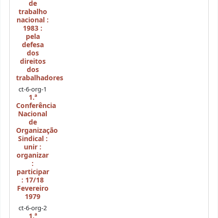
de
trabalho
nacional :
1983 :
pela
defesa
dos
direitos
dos
trabalhadores
ct-6-org-1
1.ª
Conferência
Nacional
de
Organização
Sindical :
unir :
organizar
:
participar
: 17/18
Fevereiro
1979
ct-6-org-2
1.ª