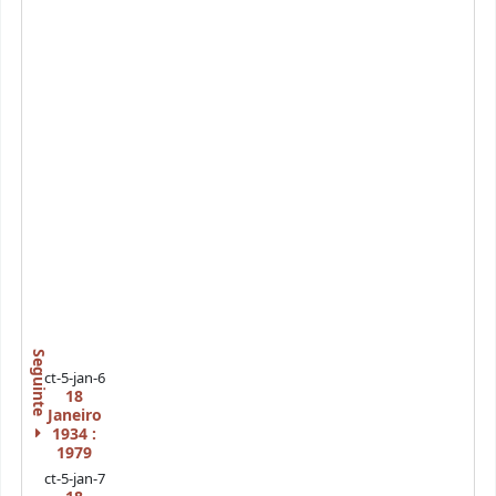
Seguinte
ct-5-jan-6
18
Janeiro
1934 :
1979
ct-5-jan-7