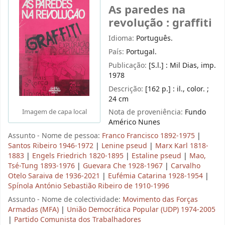
As paredes na
revolução : graffiti
Idioma:
Português.
País:
Portugal.
Publicação:
[S.l.] : Mil Dias, imp.
1978
Descrição:
[162 p.] : il., color. ;
24 cm
Nota de proveniência:
Fundo
Imagem de capa local
Américo Nunes
Assunto - Nome de pessoa:
Franco Francisco 1892-1975
|
Santos Ribeiro 1946-1972
|
Lenine pseud
|
Marx Karl 1818-
1883
|
Engels Friedrich 1820-1895
|
Estaline pseud
|
Mao,
Tsé-Tung 1893-1976
|
Guevara Che 1928-1967
|
Carvalho
Otelo Saraiva de 1936-2021
|
Eufémia Catarina 1928-1954
|
Spínola António Sebastião Ribeiro de 1910-1996
Assunto - Nome de colectividade:
Movimento das Forças
Armadas (MFA)
|
União Democrática Popular (UDP) 1974-2005
|
Partido Comunista dos Trabalhadores