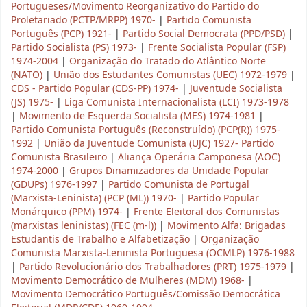
Portugueses/Movimento Reorganizativo do Partido do
Proletariado (PCTP/MRPP) 1970-
|
Partido Comunista
Português (PCP) 1921-
|
Partido Social Democrata (PPD/PSD)
|
Partido Socialista (PS) 1973-
|
Frente Socialista Popular (FSP)
1974-2004
|
Organização do Tratado do Atlântico Norte
(NATO)
|
União dos Estudantes Comunistas (UEC) 1972-1979
|
CDS - Partido Popular (CDS-PP) 1974-
|
Juventude Socialista
(JS) 1975-
|
Liga Comunista Internacionalista (LCI) 1973-1978
|
Movimento de Esquerda Socialista (MES) 1974-1981
|
Partido Comunista Português (Reconstruído) (PCP(R)) 1975-
1992
|
União da Juventude Comunista (UJC) 1927- Partido
Comunista Brasileiro
|
Aliança Operária Camponesa (AOC)
1974-2000
|
Grupos Dinamizadores da Unidade Popular
(GDUPs) 1976-1997
|
Partido Comunista de Portugal
(Marxista-Leninista) (PCP (ML)) 1970-
|
Partido Popular
Monárquico (PPM) 1974-
|
Frente Eleitoral dos Comunistas
(marxistas leninistas) (FEC (m-l))
|
Movimento Alfa: Brigadas
Estudantis de Trabalho e Alfabetização
|
Organização
Comunista Marxista-Leninista Portuguesa (OCMLP) 1976-1988
|
Partido Revolucionário dos Trabalhadores (PRT) 1975-1979
|
Movimento Democrático de Mulheres (MDM) 1968-
|
Movimento Democrático Português/Comissão Democrática