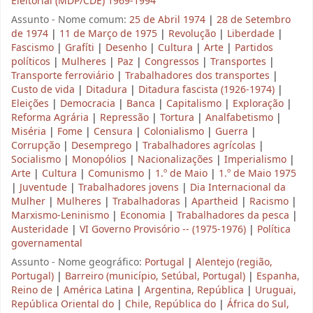
Eleitorial (MDP/CDE) 1969-1994
Assunto - Nome comum:
25 de Abril 1974
|
28 de Setembro
de 1974
|
11 de Março de 1975
|
Revolução
|
Liberdade
|
Fascismo
|
Grafíti
|
Desenho
|
Cultura
|
Arte
|
Partidos
políticos
|
Mulheres
|
Paz
|
Congressos
|
Transportes
|
Transporte ferroviário
|
Trabalhadores dos transportes
|
Custo de vida
|
Ditadura
|
Ditadura fascista (1926-1974)
|
Eleições
|
Democracia
|
Banca
|
Capitalismo
|
Exploração
|
Reforma Agrária
|
Repressão
|
Tortura
|
Analfabetismo
|
Miséria
|
Fome
|
Censura
|
Colonialismo
|
Guerra
|
Corrupção
|
Desemprego
|
Trabalhadores agrícolas
|
Socialismo
|
Monopólios
|
Nacionalizações
|
Imperialismo
|
Arte
|
Cultura
|
Comunismo
|
1.º de Maio
|
1.º de Maio 1975
|
Juventude
|
Trabalhadores jovens
|
Dia Internacional da
Mulher
|
Mulheres
|
Trabalhadoras
|
Apartheid
|
Racismo
|
Marxismo-Leninismo
|
Economia
|
Trabalhadores da pesca
|
Austeridade
|
VI Governo Provisório -- (1975-1976)
|
Política
governamental
Assunto - Nome geográfico:
Portugal
|
Alentejo (região,
Portugal)
|
Barreiro (município, Setúbal, Portugal)
|
Espanha,
Reino de
|
América Latina
|
Argentina, República
|
Uruguai,
República Oriental do
|
Chile, República do
|
África do Sul,