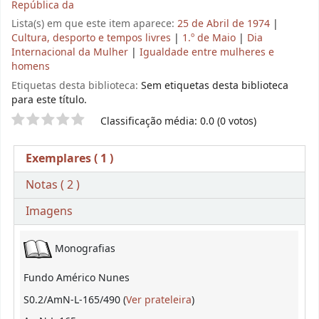
República da
Lista(s) em que este item aparece:
25 de Abril de 1974
|
Cultura, desporto e tempos livres
|
1.º de Maio
|
Dia
Internacional da Mulher
|
Igualdade entre mulheres e
homens
Etiquetas desta biblioteca:
Sem etiquetas desta biblioteca
para este título.
Pontuação
Classificação média: 0.0 (0 votos)
Exemplares
( 1 )
Notas ( 2 )
Imagens
Exemplares
Monografias
Fundo Américo Nunes
(Abre abaixo)
S0.2/AmN-L-165/490 (
Ver prateleira
)