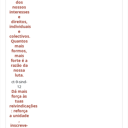
dos
nossos
interesses
e
direitos,
individuais
e
colectivos.
Quantos
mais
formos,
mais
forte é a
razão da
nossa
luta.
ct-9-sind-
12
Dá mais
força às
tuas
reivindicações
: reforça
a unidade
,
inscreve-