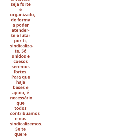
seja forte
e
organizado,
de forma
a poder
atender-
te e lutar
por ti,
sindicaliza-
te. Só
unidos e
coesos
seremos
fortes.
Para que
haja
bases e
apoio, é
necessário
que
todos
contribuamos
e nos
sindicalizemos.
Se te
quere