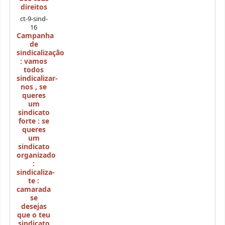
direitos
ct-9-sind-
16
Campanha
de
sindicalização
: vamos
todos
sindicalizar-
nos
,
se
queres
um
sindicato
forte : se
queres
um
sindicato
organizado
:
sindicaliza-
te :
camarada
se
desejas
que o teu
sindicato