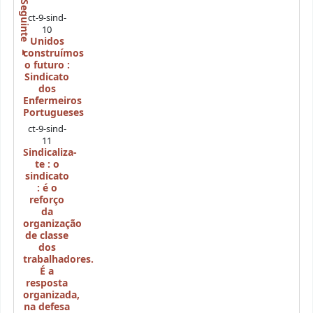
Seguinte
ct-9-sind-
10
Unidos
construímos
o futuro :
Sindicato
dos
Enfermeiros
Portugueses
ct-9-sind-
11
Sindicaliza-
te : o
sindicato
: é o
reforço
da
organização
de classe
dos
trabalhadores.
É a
resposta
organizada,
na defesa