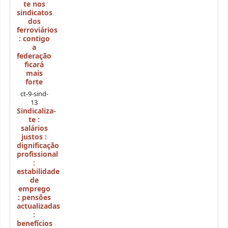
te nos
sindicatos
dos
ferroviários
: contigo
a
federação
ficará
mais
forte
ct-9-sind-
13
Sindicaliza-
te :
salários
justos :
dignificação
profissional
:
estabilidade
de
emprego
: pensões
actualizadas
:
benefícios