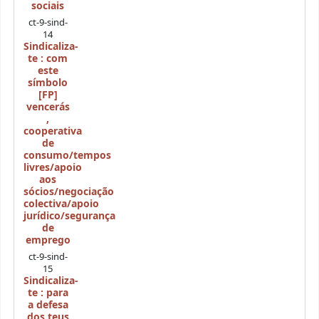
sociais
ct-9-sind-
14
Sindicaliza-
te : com
este
símbolo
[FP]
vencerás
,
cooperativa
de
consumo/tempos
livres/apoio
aos
sócios/negociação
colectiva/apoio
jurídico/segurança
de
emprego
ct-9-sind-
15
Sindicaliza-
te : para
a defesa
dos teus