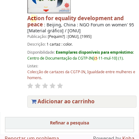
A
ct
ion for equality development and
peace
: Beijing, China : NGO Forum on women' 95
[Material gráfico] / [ONU]
Publicação:
[Pequim?] : [ONU], [1995]
Descrição:
1 cartaz : color.
Disponibilidade:
Exemplares disponíveis para empréstimo:
Centro de Documentação da CGTP-IN[
ct
-11-mul-10] (1).
Listas:
Colecção de cartazes da CGTP-IN
,
Igualdade entre mulheres e
homens
.
Adicionar ao carrinho
Páginas
Refinar a pesquisa
Reportar um problema
Powered by
Koha