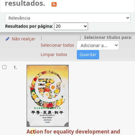
resultados.
Ordenar
Ordenar por:
Resultados por página:
Selecionar títulos para:
Não realçar
Selecionar todos
Limpar todos
Resultados
1.
A
ct
ion for equality development and