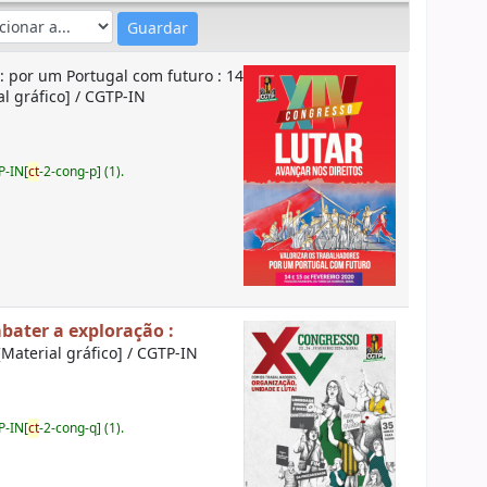
 : por um Portugal com futuro : 14
al gráfico] / CGTP-IN
P-IN[
ct
-2-cong-p] (1).
mbater a exploração :
[Material gráfico] / CGTP-IN
P-IN[
ct
-2-cong-q] (1).