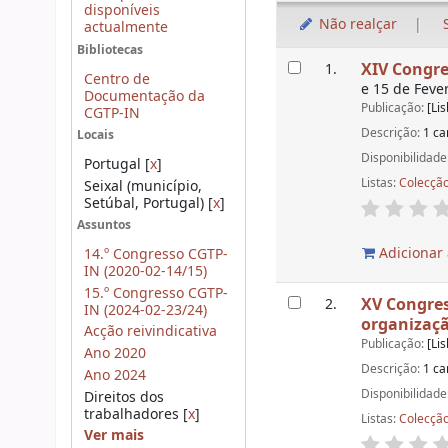
disponíveis
Não realçar
actualmente
Bibliotecas
Resultados
XIV Congres
1.
Centro de
e 15 de Feve
Documentação da
Publicação:
[Li
CGTP-IN
Descrição:
1 ca
Locais
Disponibilidade
Portugal
[
x
]
Listas:
Colecção
Seixal (município,
Setúbal, Portugal)
[
x
]
Assuntos
Adicionar 
14.º Congresso CGTP-
IN (2020-02-14/15)
15.º Congresso CGTP-
XV Congress
2.
IN (2024-02-23/24)
organizaçã
Acção reivindicativa
Publicação:
[Li
Ano 2020
Descrição:
1 ca
Ano 2024
Disponibilidade
Direitos dos
trabalhadores
[
x
]
Listas:
Colecção
Ver mais