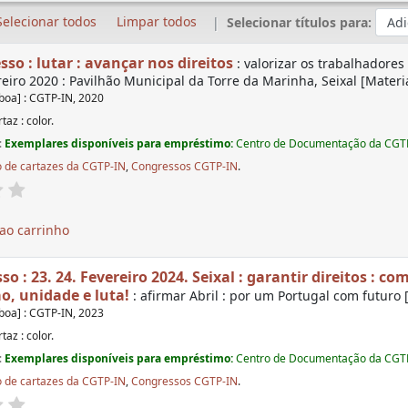
Selecionar todos
Limpar todos
Selecionar títulos para:
so : lutar : avançar nos direitos
: valorizar os trabalhadores
reiro 2020 : Pavilhão Municipal da Torre da Marinha, Seixal [Materi
sboa] : CGTP-IN, 2020
rtaz : color.
:
Exemplares disponíveis para empréstimo:
Centro de Documentação da CGT
 de cartazes da CGTP-IN
,
Congressos CGTP-IN
.
ao carrinho
o : 23. 24. Fevereiro 2024. Seixal : garantir direitos : co
o, unidade e luta!
: afirmar Abril : por um Portugal com futuro 
sboa] : CGTP-IN, 2023
rtaz : color.
:
Exemplares disponíveis para empréstimo:
Centro de Documentação da CGT
 de cartazes da CGTP-IN
,
Congressos CGTP-IN
.