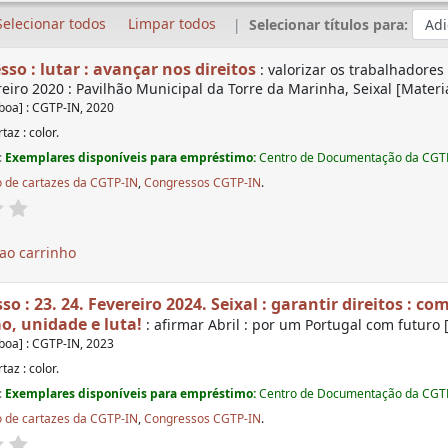
Selecionar todos
Limpar todos
Selecionar títulos para:
so : lutar : avançar nos direitos
: valorizar os trabalhadores
reiro 2020 : Pavilhão Municipal da Torre da Marinha, Seixal [Materi
sboa] : CGTP-IN, 2020
rtaz : color.
:
Exemplares disponíveis para empréstimo:
Centro de Documentação da CGT
 de cartazes da CGTP-IN
,
Congressos CGTP-IN
.
ao carrinho
o : 23. 24. Fevereiro 2024. Seixal : garantir direitos : co
o, unidade e luta!
: afirmar Abril : por um Portugal com futuro 
sboa] : CGTP-IN, 2023
rtaz : color.
:
Exemplares disponíveis para empréstimo:
Centro de Documentação da CGT
 de cartazes da CGTP-IN
,
Congressos CGTP-IN
.