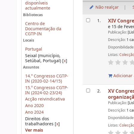
disponíveis
Não realçar
actualmente
Bibliotecas
Resultados
XIV Congres
1.
Centro de
e 15 de Feve
Documentação da
Publicação:
[Li
CGTP-IN
Descrição:
1 ca
Locais
Disponibilidade
Portugal
Listas:
Colecção
Seixal (município,
Setúbal, Portugal)
[
x
]
Assuntos
Adicionar 
14.º Congresso CGTP-
IN (2020-02-14/15)
15.º Congresso CGTP-
XV Congress
2.
IN (2024-02-23/24)
organizaçã
Acção reivindicativa
Publicação:
[Li
Ano 2020
Descrição:
1 ca
Ano 2024
Disponibilidade
Direitos dos
trabalhadores
[
x
]
Listas:
Colecção
Ver mais