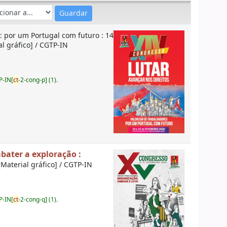
 : por um Portugal com futuro : 14
al gráfico] / CGTP-IN
P-IN[
ct
-2-cong-p] (1).
mbater a exploração :
[Material gráfico] / CGTP-IN
P-IN[
ct
-2-cong-q] (1).