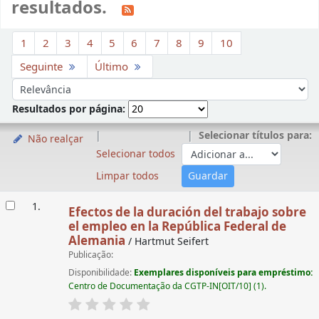
resultados.
Ordenar
1
2
3
4
5
6
7
8
9
10
Seguinte
Último
Ordenar por:
Resultados por página:
Selecionar títulos para:
Não realçar
Selecionar todos
Limpar todos
Resultados
1.
Efectos de la duración del trabajo sobre
el empleo en la República Federal de
Alemania
/ Hartmut Seifert
Publicação:
Disponibilidade:
Exemplares disponíveis para empréstimo:
Centro de Documentação da CGTP-IN[OIT/10] (1).