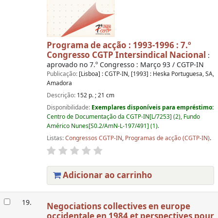
Programa de acção : 1993-1996 : 7.º
Congresso CGTP Intersindical Nacional
:
aprovado no 7.º Congresso : Março 93 / CGTP-IN
Publicação:
[Lisboa] : CGTP-IN, [1993] : Heska Portuguesa, SA,
Amadora
Descrição:
152 p. ; 21 cm
Disponibilidade:
Exemplares disponíveis para empréstimo:
Centro de Documentação da CGTP-IN[L/7253] (2), Fundo
Américo Nunes[S0.2/AmN-L-197/491] (1).
Listas:
Congressos CGTP-IN
,
Programas de acção (CGTP-IN)
.
Adicionar ao carrinho
19.
Negociations collectives en europe
occidentale en 1984 et perspectives pour