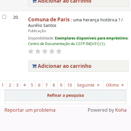
Adicionar ao carrinho
20.
Comuna de Paris
: uma herança histórica ? /
Aurélio Santos
Publicação:
Disponibilidade:
Exemplares disponíveis para empréstimo:
Centro de Documentação da CGTP-IN[S/31] (1).
Adicionar ao carrinho
Páginas
1
2
3
4
5
6
7
8
9
10
Seguinte
Último
Refinar a pesquisa
Reportar um problema
Powered by
Koha