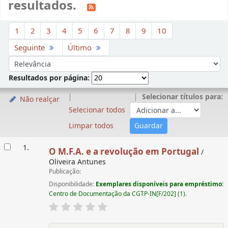
resultados.
Ordenar
1
2
3
4
5
6
7
8
9
10
Seguinte
Último
Ordenar por:
Resultados por página:
Selecionar títulos para:
Não realçar
Selecionar todos
Limpar todos
Resultados
1.
O M.F.A. e a revolução em Portugal
/
Oliveira Antunes
Publicação:
Disponibilidade:
Exemplares disponíveis para empréstimo:
Centro de Documentação da CGTP-IN[F/202] (1).