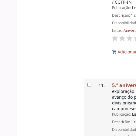
/ CGTP-IN
Publicação:
Li
Descrição:
1 c
Disponibilida
Listas:
Aniver
Adicionar
5.º aniver
11.
exploração 
avanço do p
divisionism
camponeses,
Publicação:
Li
Descrição:
1 c
Disponibilida