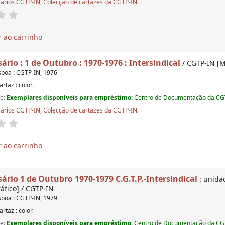
sários CGTP-IN
,
Colecção de cartazes da CGTP-IN
.
 ao carrinho
sário : 1 de Outubro : 1970-1976 : Intersindical
/ CGTP-IN [Ma
sboa : CGTP-IN, 1976
artaz : color.
de:
Exemplares disponíveis para empréstimo:
Centro de Documentação da CGTP
sários CGTP-IN
,
Colecção de cartazes da CGTP-IN
.
 ao carrinho
sário 1 de Outubro 1970-1979 C.G.T.P.-Intersindical
: unida
ráfico] / CGTP-IN
sboa : CGTP-IN, 1979
artaz : color.
de:
Exemplares disponíveis para empréstimo:
Centro de Documentação da CGTP