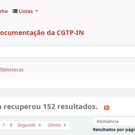
nho
Listas
 Documentação da CGTP-IN
Bibliotecas
a recuperou 152 resultados.
Ordenar por:
7
8
Seguinte
Último
Resultados por pág