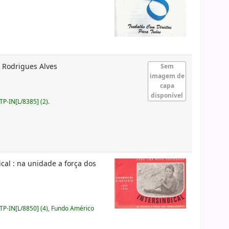
l Rodrigues Alves
Sem
imagem de
capa
disponível
P-IN[L/8385] (2).
cal : na unidade a força dos
P-IN[L/8850] (4), Fundo Américo