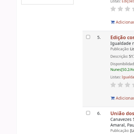
Listas:
Ediçõe
Adicionar
Edição co
5.
Igualdade n
Publicação:
Li
Descrição:
517
Disponibilida
Nunes[S0.2/Am
Listas:
Iguald
Adicionar
União dos 
6.
Canavezes S
Amaral, Pau
Publicação:
[L