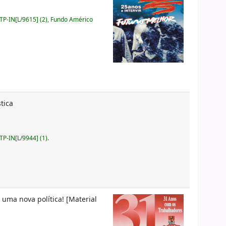
P-IN[L/9615] (2), Fundo Américo
stica
P-IN[L/9944] (1).
r uma nova política! [Material