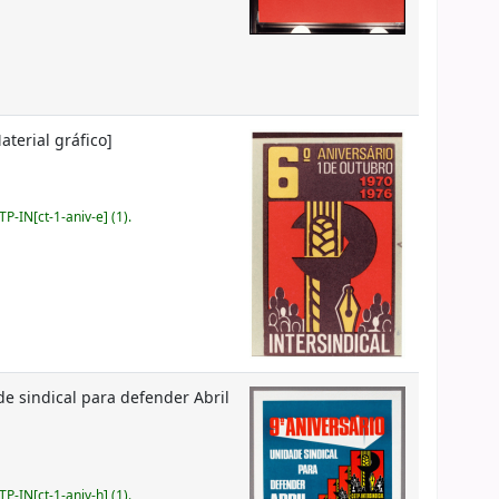
terial gráfico]
-IN[ct-1-aniv-e] (1).
de sindical para defender Abril
-IN[ct-1-aniv-h] (1).