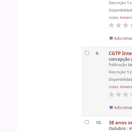
Descrição:
1 c
Disponibilida
Listas:
Aniver
Adicionar
CGTP Inte
9.
concepção g
Publicação:
Li
Descrição:
1 c
Disponibilida
Listas:
Aniver
Adicionar
38 anos s
10.
Outubro : m