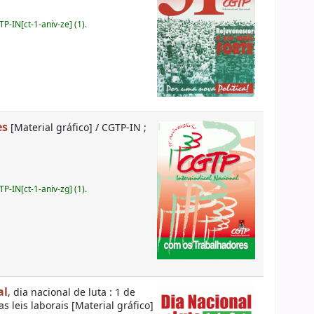
-IN[ct-1-aniv-ze] (1).
es
[Material gráfico] / CGTP-IN ;
-IN[ct-1-aniv-zg] (1).
al
, dia nacional de luta : 1 de
 leis laborais [Material gráfico]