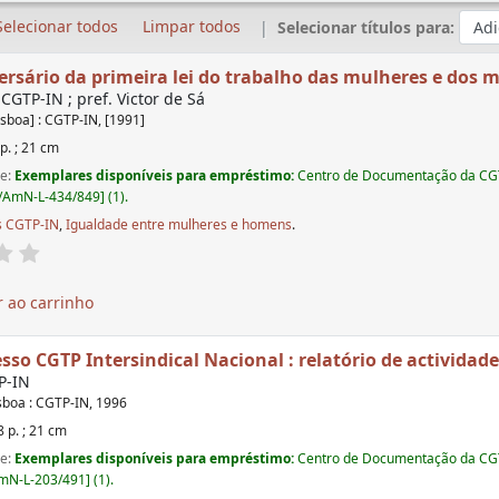
Selecionar todos
Limpar todos
Selecionar títulos para:
versário da primeira lei do trabalho das mulheres e dos 
 CGTP-IN ; pref. Victor de Sá
isboa] : CGTP-IN, [1991]
p. ; 21 cm
de:
Exemplares disponíveis para empréstimo:
Centro de Documentação da CGT
AmN-L-434/849] (1).
s CGTP-IN
,
Igualdade entre mulheres e homens
.
 ao carrinho
esso CGTP Intersindical Nacional : relatório de actividad
P-IN
sboa : CGTP-IN, 1996
 p. ; 21 cm
de:
Exemplares disponíveis para empréstimo:
Centro de Documentação da CGT
N-L-203/491] (1).