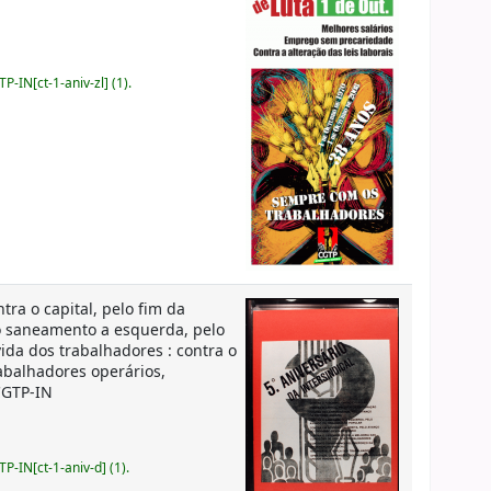
IN[ct-1-aniv-zl] (1).
tra o capital, pelo fim da
a o saneamento a esquerda, pelo
ida dos trabalhadores : contra o
rabalhadores operários,
CGTP-IN
-IN[ct-1-aniv-d] (1).