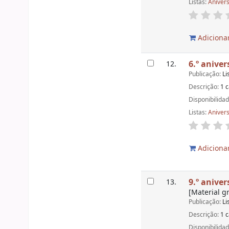
Listas:
Aniver
Adicionar
6.º aniver
12.
Publicação:
Li
Descrição:
1 c
Disponibilida
Listas:
Aniver
Adicionar
9.º aniver
13.
[Material g
Publicação:
Li
Descrição:
1 c
Disponibilida