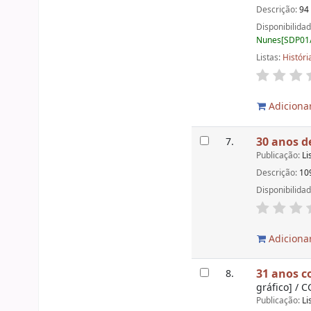
Descrição:
94 
Disponibilida
Nunes[SDP01/
Listas:
Históri
Adicionar
30 anos de
7.
Publicação:
Li
Descrição:
10
Disponibilida
Adicionar
31 anos c
8.
gráfico] / 
Publicação:
Li