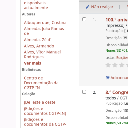
disponíveis
Não realçar
actualmente
Autores
Resultados
100.º ani
1.
Albuquerque, Cristina
impresso] /
Almeida, João Ramos
Publicação:
[L
de
Descrição:
35 
Almeida, Zé d'
Disponibilida
Alves, Armando
Nunes[SDP01/
Alves, Vítor Manuel
Rodrigues
Listas:
Ediçõe
Ver mais
Bibliotecas
Adicionar
Centro de
Documentação da
CGTP-IN
8.º Congr
2.
Coleção
todos / CGT
(De leste a oeste
Publicação:
Li
(Edições e
Descrição:
188
documentos CGTP-IN)
Disponibilida
(Edições e
Nunes[S0.2/Am
documentos da CGTP-