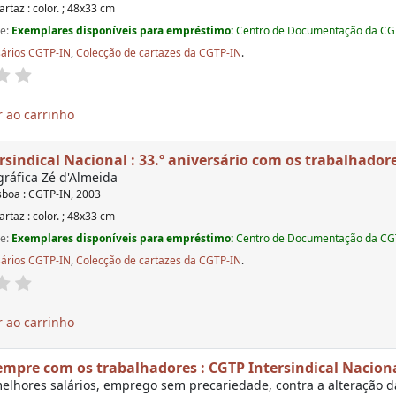
artaz : color. ; 48x33 cm
de:
Exemplares disponíveis para empréstimo:
Centro de Documentação da CGTP
sários CGTP-IN
,
Colecção de cartazes da CGTP-IN
.
 ao carrinho
rsindical Nacional : 33.º aniversário com os trabalhador
ráfica Zé d'Almeida
sboa : CGTP-IN, 2003
artaz : color. ; 48x33 cm
de:
Exemplares disponíveis para empréstimo:
Centro de Documentação da CGTP
sários CGTP-IN
,
Colecção de cartazes da CGTP-IN
.
 ao carrinho
empre com os trabalhadores : CGTP Intersindical Nacion
elhores salários, emprego sem precariedade, contra a alteração das