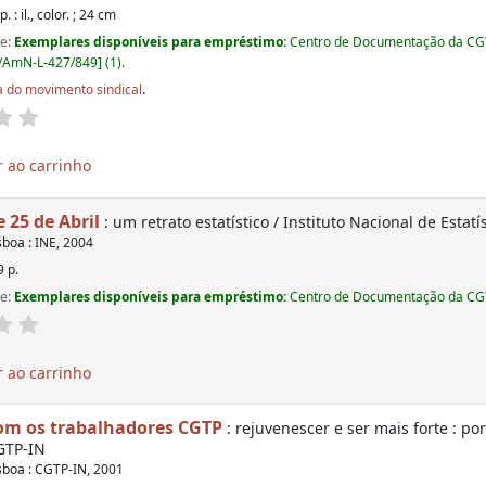
p. : il., color. ; 24 cm
de:
Exemplares disponíveis para empréstimo:
Centro de Documentação da CGT
AmN-L-427/849] (1).
a do movimento sindical
.
 ao carrinho
 25 de Abril
: um retrato estatístico / Instituto Nacional de Estatí
sboa : INE, 2004
9 p.
de:
Exemplares disponíveis para empréstimo:
Centro de Documentação da CGT
 ao carrinho
om os trabalhadores CGTP
: rejuvenescer e ser mais forte : po
CGTP-IN
sboa : CGTP-IN, 2001