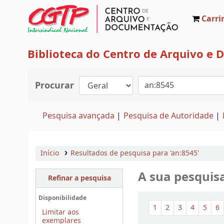
Carri
CAD CGTP-IN
Biblioteca do Centro de Arquivo e
Procurar
Pesquisa avançada
Pesquisa de Autoridade
Início
Resultados de pesquisa para 'an:8545'
A sua pesquis
Refinar a pesquisa
Ordenar
Disponibilidade
1
2
3
4
5
6
Limitar aos
exemplares