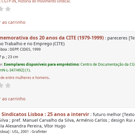
s CGTP-IN
,
História do movimento sindical
.
 ao carrinho
memorativa dos 20 anos da CITE (1979-1999)
: pareceres [T
o Trabalho e no Emprego (CITE)
sboa : DEPP. CIDES, 1999
 p. ; 23 cm
de:
Exemplares disponíveis para empréstimo:
Centro de Documentação da CGT
N-L-347/492] (1).
ade entre mulheres e homens
.
 ao carrinho
Sindicatos Lisboa : 25 anos a intervir
: futuro melhor [Texto
ilva ; pref. Manuel Carvalho da Silva, Arménio Carlos ; design Rui 
la Alexandra Pereira, Vítor Hugo
isboa] : USL, 2001 : Grafinter