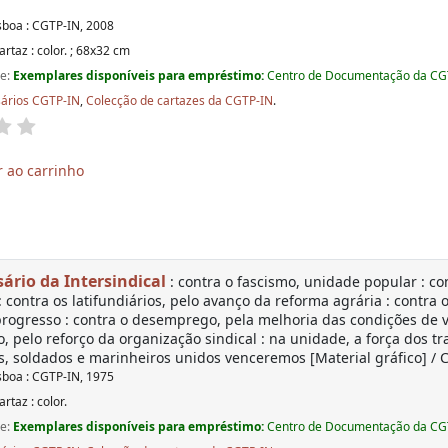
sboa : CGTP-IN, 2008
artaz : color. ; 68x32 cm
de:
Exemplares disponíveis para empréstimo:
Centro de Documentação da CGTP-
sários CGTP-IN
,
Colecção de cartazes da CGTP-IN
.
 ao carrinho
sário da Intersindical
: contra o fascismo, unidade popular : con
: contra os latifundiários, pelo avanço da reforma agrária : contr
rogresso : contra o desemprego, pela melhoria das condições de v
o, pelo reforço da organização sindical : na unidade, a força dos t
 soldados e marinheiros unidos venceremos [Material gráfico] / 
sboa : CGTP-IN, 1975
artaz : color.
de:
Exemplares disponíveis para empréstimo:
Centro de Documentação da CGTP