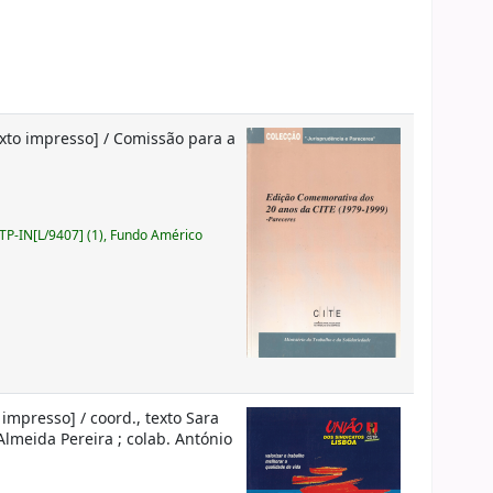
exto impresso] / Comissão para a
P-IN[L/9407] (1), Fundo Américo
 impresso] / coord., texto Sara
Almeida Pereira ; colab. António