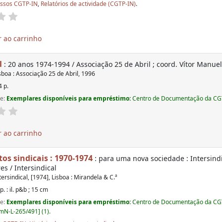
ssos CGTP-IN
,
Relatórios de actividade (CGTP-IN)
.
 ao carrinho
l
: 20 anos 1974-1994 / Associação 25 de Abril ; coord. Vítor Manue
sboa : Associação 25 de Abril, 1996
4 p.
de:
Exemplares disponíveis para empréstimo:
Centro de Documentação da CGT
 ao carrinho
s sindicais : 1970-1974
: para uma nova sociedade : Intersindi
es / Intersindical
tersindical, [1974], Lisboa : Mirandela & C.ª
p. : il. p&b ; 15 cm
de:
Exemplares disponíveis para empréstimo:
Centro de Documentação da CGT
N-L-265/491] (1).