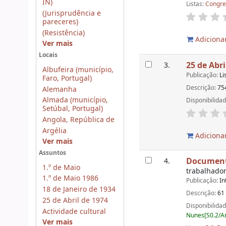
IN)
Listas:
Congre
(Jurisprudência e
pareceres)
(Resistência)
Adicionar
Ver mais
Locais
25 de Abri
3.
Albufeira (município,
Publicação:
Li
Faro, Portugal)
Descrição:
75
Alemanha
Almada (município,
Disponibilida
Setúbal, Portugal)
Angola, República de
Argélia
Adicionar
Ver mais
Assuntos
Documento
4.
1.º de Maio
trabalhador
1.º de Maio 1986
Publicação:
In
18 de Janeiro de 1934
Descrição:
61 
25 de Abril de 1974
Disponibilida
Actividade cultural
Nunes[S0.2/Am
Ver mais