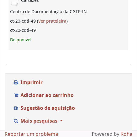
Cartazes
Centro de Documentação da CGTP-IN
(Abre abaixo)
ct-20-cdtl-49 (
Ver prateleira
)
ct-20-cdtl-49
Disponível
Imprimir
Adicionar ao carrinho
Sugestão de aquisição
Mais pesquisas
Reportar um problema
Powered by
Koha