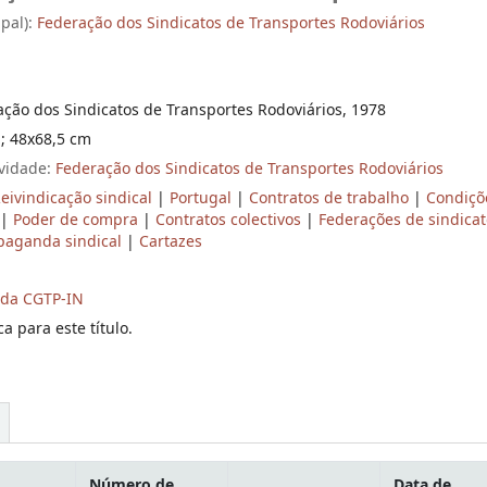
ipal):
Federação dos Sindicatos de Transportes Rodoviários
ação dos Sindicatos de Transportes Rodoviários, 1978
. ; 48x68,5 cm
ividade:
Federação dos Sindicatos de Transportes Rodoviários
eivindicação sindical
|
Portugal
|
Contratos de trabalho
|
Condiçõ
|
Poder de compra
|
Contratos colectivos
|
Federações de sindica
paganda sindical
|
Cartazes
 da CGTP-IN
a para este título.
Número de
Data de