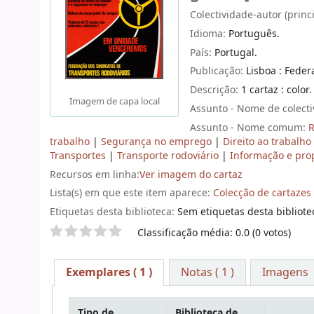
Colectividade-autor (princ
Idioma:
Português.
País:
Portugal.
Publicação:
Lisboa : Feder
Descrição:
1 cartaz : color
Imagem de capa local
Assunto - Nome de colect
Assunto - Nome comum:
R
trabalho
|
Segurança no emprego
|
Direito ao trabalho
Transportes
|
Transporte rodoviário
|
Informação e pro
Recursos em linha:
Ver imagem do cartaz
Lista(s) em que este item aparece:
Colecção de cartazes
Etiquetas desta biblioteca:
Sem etiquetas desta bibliotec
Pontuação
Classificação média: 0.0 (0 votos)
Exemplares
( 1 )
Notas ( 1 )
Imagens
Tipo de
Biblioteca de