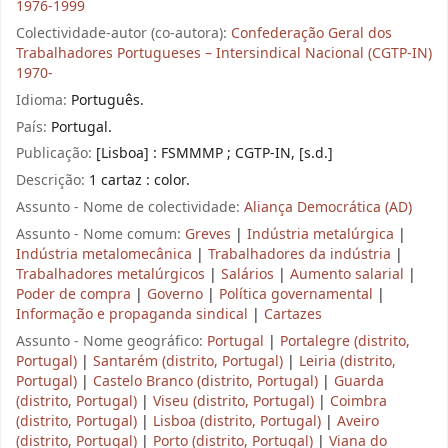
1976-1999
Colectividade-autor (co-autora):
Confederação Geral dos
Trabalhadores Portugueses – Intersindical Nacional (CGTP-IN)
1970-
Idioma:
Português.
País:
Portugal.
Publicação:
[Lisboa] : FSMMMP ; CGTP-IN, [s.d.]
Descrição:
1 cartaz : color.
Assunto - Nome de colectividade:
Aliança Democrática (AD)
Assunto - Nome comum:
Greves
|
Indústria metalúrgica
|
Indústria metalomecânica
|
Trabalhadores da indústria
|
Trabalhadores metalúrgicos
|
Salários
|
Aumento salarial
|
Poder de compra
|
Governo
|
Política governamental
|
Informação e propaganda sindical
|
Cartazes
Assunto - Nome geográfico:
Portugal
|
Portalegre (distrito,
Portugal)
|
Santarém (distrito, Portugal)
|
Leiria (distrito,
Portugal)
|
Castelo Branco (distrito, Portugal)
|
Guarda
(distrito, Portugal)
|
Viseu (distrito, Portugal)
|
Coimbra
(distrito, Portugal)
|
Lisboa (distrito, Portugal)
|
Aveiro
(distrito, Portugal)
|
Porto (distrito, Portugal)
|
Viana do