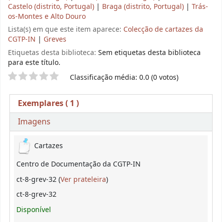
Castelo (distrito, Portugal)
|
Braga (distrito, Portugal)
|
Trás-
os-Montes e Alto Douro
Lista(s) em que este item aparece:
Colecção de cartazes da
CGTP-IN
|
Greves
Etiquetas desta biblioteca:
Sem etiquetas desta biblioteca
para este título.
Pontuação
Classificação média: 0.0 (0 votos)
Exemplares
( 1 )
Imagens
Exemplares
Cartazes
Centro de Documentação da CGTP-IN
(Abre abaixo)
ct-8-grev-32 (
Ver prateleira
)
ct-8-grev-32
Disponível