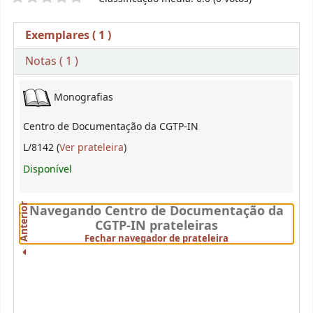
Exemplares
( 1 )
Notas ( 1 )
Exemplares
Monografias
Centro de Documentação da CGTP-IN
(Abre abaixo)
L/8142 (
Ver prateleira
)
Disponível
Anterior
Navegando Centro de Documentação da
CGTP-IN prateleiras
(Fechar visualizado
Fechar navegador de prateleira