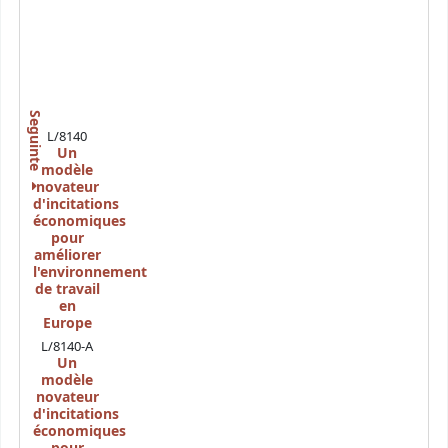
Seguinte
L/8140
Un
modèle
novateur
d'incitations
économiques
pour
améliorer
l'environnement
de travail
en
Europe
L/8140-A
Un
modèle
novateur
d'incitations
économiques