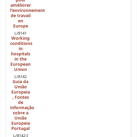
pour
améliorer
l'environnement
de travail
en
Europe
L/8141
Working
conditions
in
hospitals
in the
European
Union
L/8142
Guia da
União
Europeia
,
Fontes
de
informação
sobre a
União
Europeia
Portugal
L/8142-I