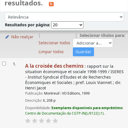
resultados.
Ordenar
Ordenar por:
Resultados por página:
Selecionar títulos para:
Não realçar
Selecionar todos
Limpar todos
Resultados
1.
A la croisée des chemins
: rapport sur la
situation économique et sociale 1998-1999 / ISERES
- Institut Syndical d'Études et de Recherches
Économiques et Sociales ; pref. Louis Viannet ; dir.
Henri Jacot
Publicação:
Montreuil : VO Editions, 1999
Descrição:
X, 208 p
Disponibilidade:
Exemplares disponíveis para empréstimo:
Centro de Documentação da CGTP-IN[L/9122] (1).