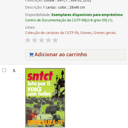
Publicação:
Lisboa : SNTCT ; SINTEL, [s.d.]
Descrição:
1 cartaz : color. ; 28x46 cm
Disponibilidade:
Exemplares disponíveis para empréstimo:
Centro de Documentação da CGTP-IN[ct-8-grev-59] (1).
Listas:
Colecção de cartazes da CGTP-IN
,
Greves
,
Greves gerais
.
Adicionar ao carrinho
8.