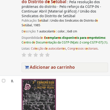
do Distrito d
e
S
e
túbal
: Pela resolução dos
problenas do distrito - Pelo reforço da CGTP-IN -
Continuar Abril [Material gráfico] / União dos
Sindicatos do Distrito de Setúbal
Publicação:
S
e
túbal : União dos Sindicatos do Distrito d
e
S
e
túbal, 1985
D
e
scrição:
1 autocolant
e
: color. ; 6x8 cm
Disponibilidad
e
:
E
x
e
mplar
e
s disponív
e
is para
e
mpréstimo:
C
e
ntro d
e
Docum
e
ntação da CGTP-IN[atc-2-cong-CGTP-07] (1).
Listas:
Col
e
cção d
e
autocolant
e
s
,
Congr
e
ssos s
e
ctoriais
.
Adicionar ao carrinho
8.