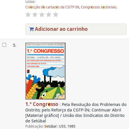
Listas:
Col
e
cção d
e
cartaz
e
s da CGTP-IN
,
Congr
e
ssos s
e
ctoriais
.
Adicionar ao carrinho
5.
1.º Congr
e
sso
: Pela Resolução dos Problemas do
Distrito; pelo Reforço da CGTP-IN; Continuar Abril
[Material gráfico] / União dos Sindicatos do Distrito
de Setúbal
Publicação:
S
e
túbal : USS, 1985