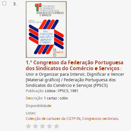
3.
1.º Congr
e
sso da F
e
d
e
ração Portugu
e
sa
dos Sindicatos do Comércio
e
S
e
rviços
:
Unir e Organizar para Intervir, Dignificar e Vencer
[Material gráfico] / Federação Portuguesa dos
Sindicatos do Comércio e Serviços (FPSCS)
Publicação:
Lisboa : FPSCS, 1981
D
e
scrição:
1 cartaz : color.
Disponibilidad
e
:
Listas:
Col
e
cção d
e
cartaz
e
s da CGTP-IN
,
Congr
e
ssos s
e
ctoriais
.