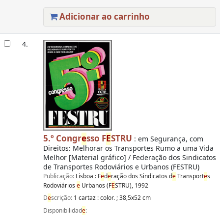
Adicionar ao carrinho
4.
5.º Congr
e
sso F
E
STRU
: em Segurança, com
Direitos: Melhorar os Transportes Rumo a uma Vida
Melhor [Material gráfico] / Federação dos Sindicatos
de Transportes Rodoviários e Urbanos (FESTRU)
Publicação:
Lisboa : F
e
d
e
ração dos Sindicatos d
e
Transport
e
s
Rodoviários
e
Urbanos (F
E
STRU), 1992
D
e
scrição:
1 cartaz : color. ; 38,5x52 cm
Disponibilidad
e
: