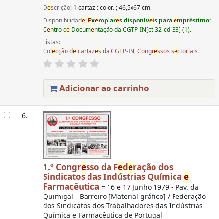
D
e
scrição:
1 cartaz : color. ; 46,5x67 cm
Disponibilidad
e
:
E
x
e
mplar
e
s disponív
e
is para
e
mpréstimo:
C
e
ntro d
e
Docum
e
ntação da CGTP-IN[ct-32-cd-33] (1).
Listas:
Col
e
cção d
e
cartaz
e
s da CGTP-IN
,
Congr
e
ssos s
e
ctoriais
.
Adicionar ao carrinho
6.
1.º Congr
e
sso da F
e
d
e
ração dos
Sindicatos das Indústrias Química
e
Farmacêutica
= 16 e 17 Junho 1979 - Pav. da
Quimigal - Barreiro [Material gráfico] / Federação
dos Sindicatos dos Trabalhadores das Indústrias
Química e Farmacêutica de Portugal