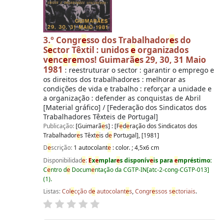
3.º Congr
e
sso dos Trabalhador
e
s do
S
e
ctor Têxtil : unidos
e
organizados
v
e
nc
e
r
e
mos! Guimarã
e
s 29, 30, 31 Maio
1981
: reestruturar o sector : garantir o emprego e
os direitos dos trabalhadores : melhorar as
condições de vida e trabalho : reforçar a unidade e
a organização : defender as conquistas de Abril
[Material gráfico] / [Federação dos Sindicatos dos
Trabalhadores Têxteis de Portugal]
Publicação:
[Guimarã
e
s] : [F
e
d
e
ração dos Sindicatos dos
Trabalhador
e
s Têxt
e
is d
e
Portugal], [1981]
D
e
scrição:
1 autocolant
e
: color. ; 4,5x6 cm
Disponibilidad
e
:
E
x
e
mplar
e
s disponív
e
is para
e
mpréstimo:
C
e
ntro d
e
Docum
e
ntação da CGTP-IN[atc-2-cong-CGTP-013]
(1).
Listas:
Col
e
cção d
e
autocolant
e
s
,
Congr
e
ssos s
e
ctoriais
.