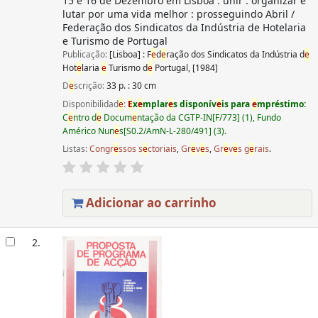
15 e 16 de Dezembro em Lisboa : unir : organizar e
lutar por uma vida melhor : prosseguindo Abril /
Federação dos Sindicatos da Indústria de Hotelaria
e Turismo de Portugal
Publicação:
[Lisboa] : F
e
d
e
ração dos Sindicatos da Indústria d
e
Hot
e
laria
e
Turismo d
e
Portugal, [1984]
D
e
scrição:
33 p. : 30 cm
Disponibilidad
e
:
E
x
e
mplar
e
s disponív
e
is para
e
mpréstimo:
C
e
ntro d
e
Docum
e
ntação da CGTP-IN[F/773] (1), Fundo
Américo Nun
e
s[S0.2/AmN-L-280/491] (3).
Listas:
Congr
e
ssos s
e
ctoriais
,
Gr
e
v
e
s
,
Gr
e
v
e
s g
e
rais
.
Adicionar ao carrinho
2.