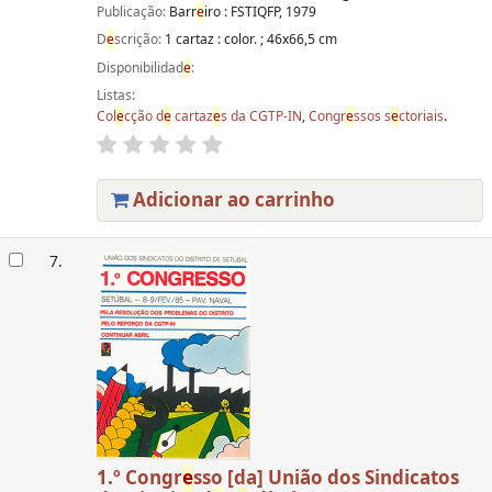
Publicação:
Barr
e
iro : FSTIQFP, 1979
D
e
scrição:
1 cartaz : color. ; 46x66,5 cm
Disponibilidad
e
:
Listas:
Col
e
cção d
e
cartaz
e
s da CGTP-IN
,
Congr
e
ssos s
e
ctoriais
.
Adicionar ao carrinho
7.
1.º Congr
e
sso [da] União dos Sindicatos