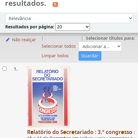
resultados.
Ordenar
Ordenar por:
Resultados por página:
Selecionar títulos para:
Não realçar
Selecionar todos
Limpar todos
Resultados
1.
R
e
latório do S
e
cr
e
tariado : 3.º congr
e
sso
: