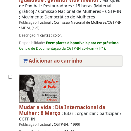
igualdade : garantir vida melhor
: Marquês
de Pombal : Restauradores : 15 horas [Material
gráfico] / Comissão Nacional de Mulheres - CGTP-IN
; Movimento Democrático de Mulheres
Publicação:
[Lisboa] : Comissão Nacional de Mulheres/CGTP-IN
: MDM, [s.d.]
Descrição:
1 cartaz : color.
Disponibilidade:
Exemplares disponíveis para empréstimo:
Centro de Documentação da CGTP-IN[ct-4-dim-7] (1).
Adicionar ao carrinho
Mudar a vida : Dia Internacional da
Mulher : 8 Março
: lutar : organizar : participar /
CGTP-IN
Publicação:
[Lisboa] : CGTP-IN, [1990]