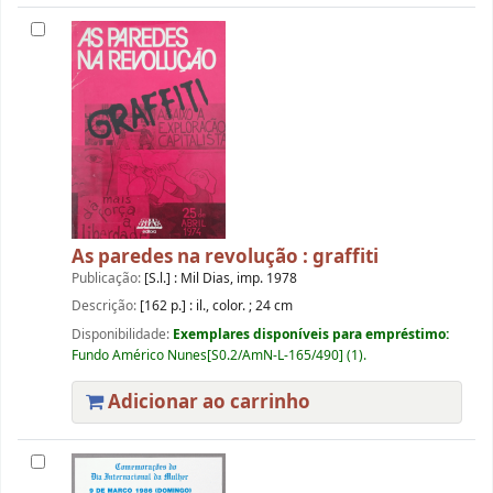
As paredes na revolução : graffiti
Publicação:
[S.l.] : Mil Dias, imp. 1978
Descrição:
[162 p.] : il., color. ; 24 cm
Disponibilidade:
Exemplares disponíveis para empréstimo:
Fundo Américo Nunes[S0.2/AmN-L-165/490] (1).
Adicionar ao carrinho